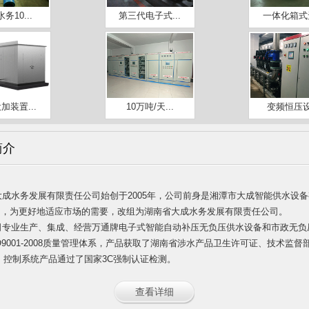
务10...
第三代电子式...
一体化箱式无
加装置...
10万吨/天...
变频恒压
简介
大成水务发展有限责任公司始创于2005年，公司前身是湘潭市大成智能供水设
8月，为更好地适应市场的需要，改组为湖南省大成水务发展有限责任公司。
司专业生产、集成、经营万通牌电子式智能自动补压无负压供水设
备和市政无负
O9001-2008质量管理体系，产品获取了湖南省涉水产品卫生许可证、技术监
。控制系统产品通过了国家3C强制认证检测。
查看详细