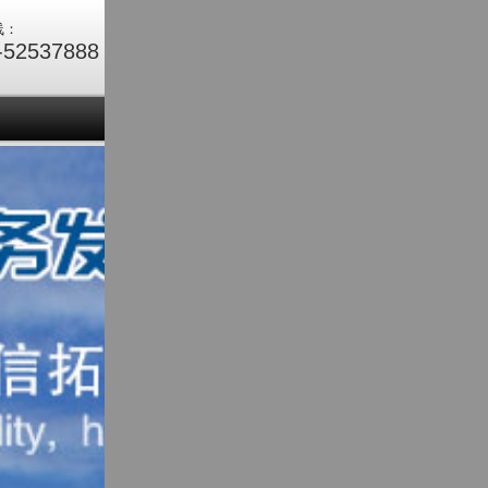
线：
-52537888
们