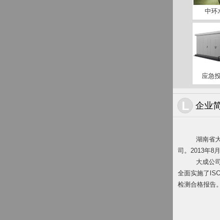
中环水
应急投
L
企业
湖南省
司。2013年
大成公
全面实施了IS
检测合格报告