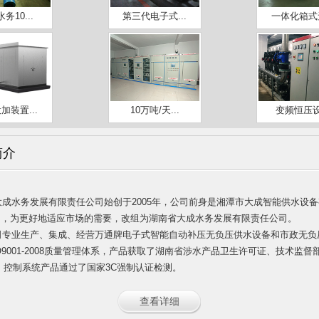
务10...
第三代电子式...
一体化箱式无
加装置...
10万吨/天...
变频恒压
简介
大成水务发展有限责任公司始创于2005年，公司前身是湘潭市大成智能供水设
8月，为更好地适应市场的需要，改组为湖南省大成水务发展有限责任公司。
司专业生产、集成、经营万通牌电子式智能自动补压无负压供水设
备和市政无负
O9001-2008质量管理体系，产品获取了湖南省涉水产品卫生许可证、技术监
。控制系统产品通过了国家3C强制认证检测。
查看详细