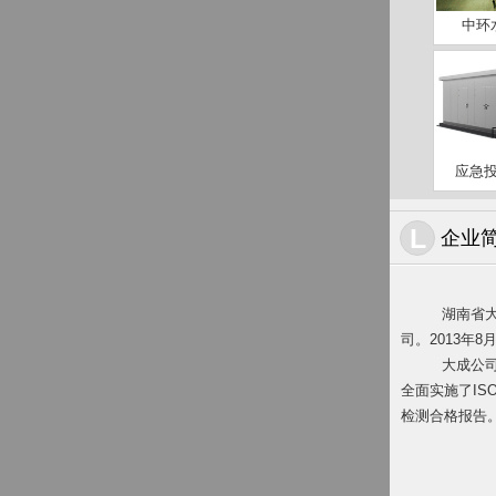
中环水
应急投
L
企业
湖南省
司。2013年
大成公
全面实施了IS
检测合格报告