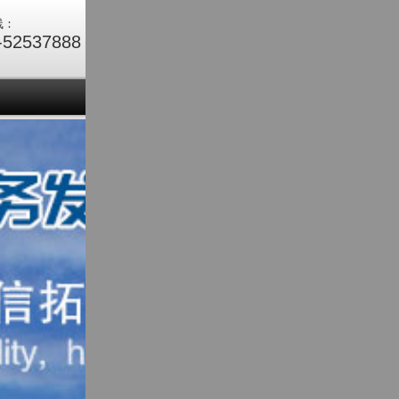
线：
-52537888
们